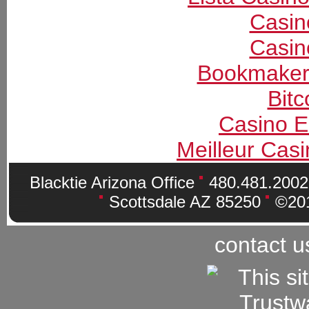
Casin
Casin
Bookmaker
Bitc
Casino E
Meilleur Cas
Blacktie Arizona Office
480.481.200
Scottsdale AZ 85250
©201
contact u