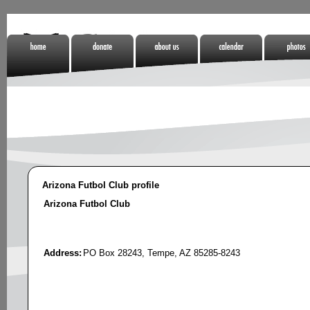
Home
Donate
About Us
Calendar
Photos
Non Gamstop
Online Casino
Meilleurs Sites
Casinos
Zonder Cruks
De Paris
Sportifs
Arizona Futbol Club profile
Arizona Futbol Club
Address:
PO Box 28243, Tempe, AZ 85285-8243